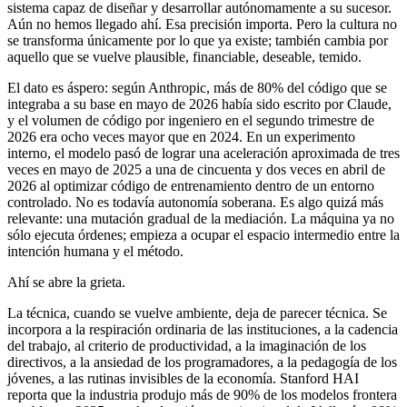
sistema capaz de diseñar y desarrollar autónomamente a su sucesor.
Aún no hemos llegado ahí. Esa precisión importa. Pero la cultura no
se transforma únicamente por lo que ya existe; también cambia por
aquello que se vuelve plausible, financiable, deseable, temido.
El dato es áspero: según Anthropic, más de 80% del código que se
integraba a su base en mayo de 2026 había sido escrito por Claude,
y el volumen de código por ingeniero en el segundo trimestre de
2026 era ocho veces mayor que en 2024. En un experimento
interno, el modelo pasó de lograr una aceleración aproximada de tres
veces en mayo de 2025 a una de cincuenta y dos veces en abril de
2026 al optimizar código de entrenamiento dentro de un entorno
controlado. No es todavía autonomía soberana. Es algo quizá más
relevante: una mutación gradual de la mediación. La máquina ya no
sólo ejecuta órdenes; empieza a ocupar el espacio intermedio entre la
intención humana y el método.
Ahí se abre la grieta.
La técnica, cuando se vuelve ambiente, deja de parecer técnica. Se
incorpora a la respiración ordinaria de las instituciones, a la cadencia
del trabajo, al criterio de productividad, a la imaginación de los
directivos, a la ansiedad de los programadores, a la pedagogía de los
jóvenes, a las rutinas invisibles de la economía. Stanford HAI
reporta que la industria produjo más de 90% de los modelos frontera