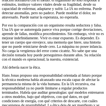
relación normativa con el medio: el organismo no sólo responde a
estímulos, instituye valores vitales desde su fragilidad, desde su
capacidad de enfermar, adaptarse y sufrir. La IA no enferma. Puede
detectar anomalías, pero no padece. Puede modelar el dolor, no
atravesarlo. Puede narrar la esperanza, no esperarla.
Por eso la comparación con un organismo resulta seductora y falsa.
Una IA que se autorregula parece viva porque corrige desviaciones,
aprende de fallas, modifica procedimientos. Sin embargo, vivir no es
mejorar indefinidamente. Vivir es estar expuesto. Es depender. Es
tener un cuerpo que envejece, una memoria que hiere, una historia
que no puede reiniciarse desde cero. La máquina no posee infancia.
No carga la vergüenza del error como cicatriz. No sabe que una
decisión tomada hoy puede perseguirnos durante años. Su relación
con el mundo es operacional; la nuestra, existencial.
Ahí debería nacer la ética.
Hans Jonas propuso una responsabilidad orientada al futuro porque
la técnica moderna había alcanzado una escala capaz de afectar la
permanencia misma de la vida humana. En la IA recursiva, esa
responsabilidad ya no puede limitarse a regular productos
terminados. Habría que auditar genealogías: qué modelos entrenaron
a otros modelos, bajo qué objetivos, con qué datos, en qué
condiciones de energía, con qué criterios de descarte, con cuáles
mecanismos de reversibilidad. La ética deja de ser manifiesto y se