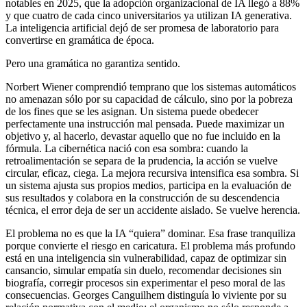
notables en 2025, que la adopción organizacional de IA llegó a 88%
y que cuatro de cada cinco universitarios ya utilizan IA generativa.
La inteligencia artificial dejó de ser promesa de laboratorio para
convertirse en gramática de época.
Pero una gramática no garantiza sentido.
Norbert Wiener comprendió temprano que los sistemas automáticos
no amenazan sólo por su capacidad de cálculo, sino por la pobreza
de los fines que se les asignan. Un sistema puede obedecer
perfectamente una instrucción mal pensada. Puede maximizar un
objetivo y, al hacerlo, devastar aquello que no fue incluido en la
fórmula. La cibernética nació con esa sombra: cuando la
retroalimentación se separa de la prudencia, la acción se vuelve
circular, eficaz, ciega. La mejora recursiva intensifica esa sombra. Si
un sistema ajusta sus propios medios, participa en la evaluación de
sus resultados y colabora en la construcción de su descendencia
técnica, el error deja de ser un accidente aislado. Se vuelve herencia.
El problema no es que la IA “quiera” dominar. Esa frase tranquiliza
porque convierte el riesgo en caricatura. El problema más profundo
está en una inteligencia sin vulnerabilidad, capaz de optimizar sin
cansancio, simular empatía sin duelo, recomendar decisiones sin
biografía, corregir procesos sin experimentar el peso moral de las
consecuencias. Georges Canguilhem distinguía lo viviente por su