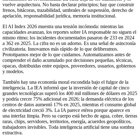
vuelve arquitectura. No basta declarar principios; hay que construir
frenos, bitácoras, trazabilidad, umbrales de suspensión, derecho de
apelación, responsabilidad jurídica, memoria institucional.
El AI Index 2026 muestra una tensión incómoda: mientras las
capacidades avanzan, los reportes sobre IA responsable no siguen el
mismo ritmo; los incidentes documentados pasaron de 233 en 2024
a 362 en 2025. La cifra no es un adorno. Es una señal de asincronía
civilizatoria. Innovamos más rápido de lo que deliberamos.
Prototipamos mejor de lo que cuidamos. Automatizamos antes de
comprender el daño acumulado por decisiones pequeñas, técnicas,
opacas, distribuidas entre equipos, proveedores, usuarios, gobiernos
y modelos.
También hay una economía moral escondida bajo el fulgor de la
inteligencia. La IEA informó que la inversión de capital de cinco
grandes tecnológicas superó los 400 mil millones de dólares en 2025
y podría crecer 75% adicional en 2026; la demanda eléctrica de los
centros de datos aumentó 17% en 2025, mientras el consumo global
de electricidad creció 3%. La IA parece etérea porque aparece en
una interfaz limpia. Pero su cuerpo está hecho de agua, cobre, tierras
raras, chips, servidores, territorios, energía, acuerdos geopolíticos,
trabajadores invisibles. Toda inteligencia artificial tiene una sombra
extractiva.