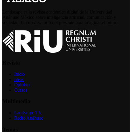
Landscape es la revista académica digital de la Universidad
Anáhuac México sobre inteligencia artificial, comunicación y
sociedad. Un observatorio del presente para imaginar el futuro.
Revista
Inicio
Ideas
Opinión
Cursos
Multimedia
Landscape TV
Radio Anáhuac
Temas