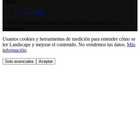
Equipo
Acceso equipo
©
2026
Universidad Anáhuac México. Todos los derechos
reservados.
Usamos cookies y herramientas de medición para entender cómo se
lee Landscape y mejorar el contenido. No vendemos tus datos.
Más
información
.
Solo esenciales
Aceptar