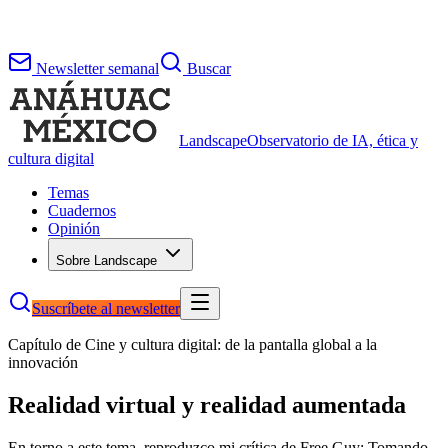
Newsletter semanal
Buscar
Landscape
Observatorio de IA, ética y
cultura digital
Temas
Cuadernos
Opinión
Sobre Landscape
Suscríbete al newsletter
Capítulo de
Cine y cultura digital: de la pantalla global a la
innovación
Realidad virtual y realidad aumentada
En torno a este tema, reproduzco mi crítica de Free Guy: Tomando