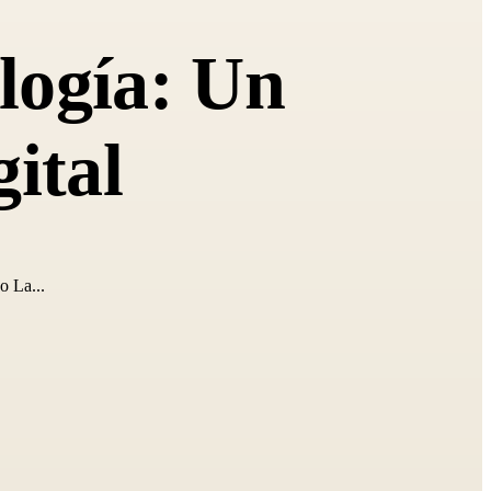
logía: Un
ital
 La...