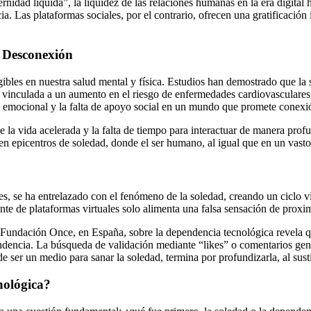
d líquida”, la liquidez de las relaciones humanas en la era digital h
a. Las plataformas sociales, por el contrario, ofrecen una gratificación
a Desconexión
gibles en nuestra salud mental y física. Estudios han demostrado que la
stá vinculada a un aumento en el riesgo de enfermedades cardiovasculare
 emocional y la falta de apoyo social en un mundo que promete conexió
 la vida acelerada y la falta de tiempo para interactuar de manera pro
n epicentros de soledad, donde el ser humano, al igual que en un vasto 
s, se ha entrelazado con el fenómeno de la soledad, creando un ciclo vi
nte de plataformas virtuales solo alimenta una falsa sensación de pro
Fundación Once, en España, sobre la dependencia tecnológica revela que
endencia. La búsqueda de validación mediante “likes” o comentarios gene
 ser un medio para sanar la soledad, termina por profundizarla, al sustitu
nológica?