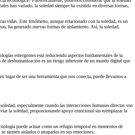
encia tecnológica? Filosóficamente, podemos considerar que la soledad
ales han variado, la soledad siempre ha existido en diversas formas,
tras vidas. Este fenómeno, aunque relacionado con la soledad, es un
onas, ha generado nuevas formas de aislamiento. Así, la soledad,
ologías emergentes está reduciendo aspectos fundamentales de la
o de deshumanización es un riesgo inherente de un mundo digital que
 en lugar de ser una herramienta que nos conecta, puede llevarnos a
oledad, especialmente cuando las interacciones humanas directas son
aliviar la soledad, proporcionando apoyo emocional sin reemplazar la
tecnología puede actuar como un refugio temporal en momentos de
 se sienten aislados o atrapados en sus emociones.