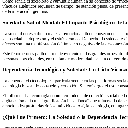
Como señala el sociólogo Zygmunt Bauman en su concepto de “modernida
vínculos auténticos requieren de tiempo, de atención plena, de presenci
de la interacción genuina.
Soledad y Salud Mental: El Impacto Psicológico de l
La soledad no es solo un malestar emocional; tiene consecuencias tan
la ansiedad, la depresión y el estrés crónico. De hecho, la soledad e
efectos son una manifestación del impacto negativo de la desconexión
Este fenómeno es particularmente evidente en las grandes urbes, donde
personas. Las ciudades, en su afán de modernidad, se han convertido e
Dependencia Tecnológica y Soledad: Un Ciclo Vicioso
La dependencia tecnológica, particularmente en las plataformas sociale
tecnología buscando consuelo y conexión. Sin embargo, el uso consta
El informe "La tecnología como herramienta de conexión social de la 
digitales fomenta una “gratificación instantánea” que refuerza la dep
emocionales profundas de los individuos. Así, la tecnología, en lugar de
¿Qué Fue Primero: La Soledad o la Dependencia Tec