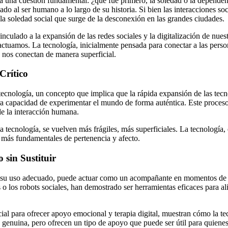
tea una cuestión fundamental: ¿qué fue primero, la soledad o la depend
 al ser humano a lo largo de su historia. Si bien las interacciones soci
 la soledad social que surge de la desconexión en las grandes ciudades.
culado a la expansión de las redes sociales y la digitalización de nues
ractuamos. La tecnología, inicialmente pensada para conectar a las pers
 nos conectan de manera superficial.
Crítico
ecnología, un concepto que implica que la rápida expansión de las tecn
ra capacidad de experimentar el mundo de forma auténtica. Este proces
de la interacción humana.
 tecnología, se vuelven más frágiles, más superficiales. La tecnología,
 más fundamentales de pertenencia y afecto.
sin Sustituir
 su uso adecuado, puede actuar como un acompañante en momentos de s
s o los robots sociales, han demostrado ser herramientas eficaces para 
cial para ofrecer apoyo emocional y terapia digital, muestran cómo la 
genuina, pero ofrecen un tipo de apoyo que puede ser útil para quienes