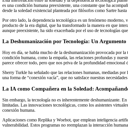
Esta interrelación entre la soledad y la dependencia tecnológica plan
es una condición humana preexistente, una constante que ha acompañado
desde la soledad existencial planteada por filósofos como Sartre hasta
Por otro lado, la dependencia tecnológica es un fenómeno moderno, vin
producto de la era digital, que ha transformado la manera en que inte
aunque preexistente, ha sido exacerbada por el uso de tecnologías que
La Deshumanización por Tecnología: Un Argumento 
Hoy en día, se habla mucho de la deshumanización provocada por la t
condición humana, como la empatía, las relaciones profundas y nuest
parece ofrecer todo, pero que nos priva de la profundidad emocional 
Sherry Turkle ha señalado que las relaciones humanas, mediadas por la
una forma de “conexión vacía”, que no satisface nuestras necesidades
La IA como Compañera en la Soledad: Acompañando 
Sin embargo, la tecnología no es inherentemente deshumanizante. En
limitadas. Las innovaciones tecnológicas, como los asistentes virtuale
conexión humana.
Aplicaciones como Replika y Woebot, que emplean inteligencia artifi
vulnerabilidad. Estos programas no reemplazan la interacción humana 