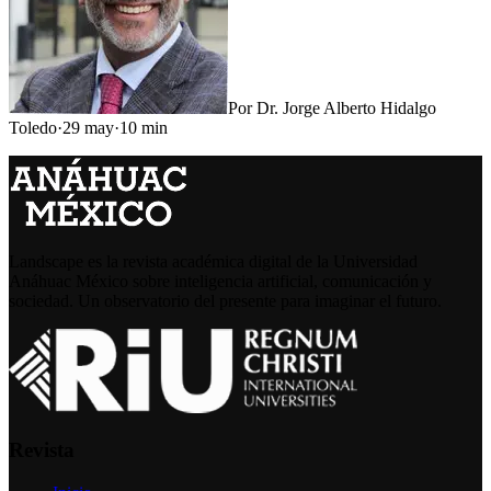
Por
Dr. Jorge Alberto Hidalgo
Toledo
·
29 may
·
10
min
Landscape es la revista académica digital de la Universidad
Anáhuac México sobre inteligencia artificial, comunicación y
sociedad. Un observatorio del presente para imaginar el futuro.
Revista