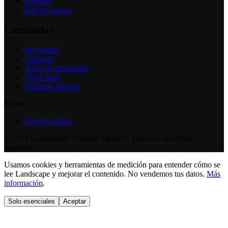
Eventos
Sala de prensa
Comunidad
Newsletter
Colabora
Aviso de privacidad
Aviso legal
Anáhuac México
Equipo
Acceso equipo
©
2026
Universidad Anáhuac México. Todos los derechos
reservados.
Usamos cookies y herramientas de medición para entender cómo se
lee Landscape y mejorar el contenido. No vendemos tus datos.
Más
información
.
Solo esenciales
Aceptar