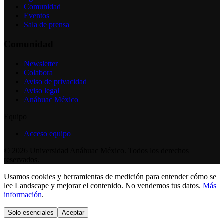
Comunidad
Eventos
Sala de prensa
Comunidad
Newsletter
Colabora
Aviso de privacidad
Aviso legal
Anáhuac México
Equipo
Acceso equipo
©
2026
Universidad Anáhuac México. Todos los derechos
reservados.
Usamos cookies y herramientas de medición para entender cómo se
lee Landscape y mejorar el contenido. No vendemos tus datos.
Más
información
.
Solo esenciales
Aceptar