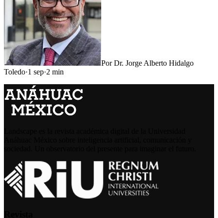
Por
Dr. Jorge Alberto Hidalgo
Toledo
·
1 sep
·
2
min
Landscape es la revista académica digital de la Universidad
Anáhuac México sobre inteligencia artificial, comunicación y
sociedad. Un observatorio del presente para imaginar el futuro.
Revista