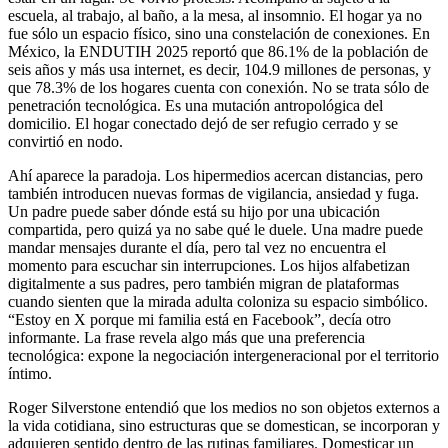
escuela, al trabajo, al baño, a la mesa, al insomnio. El hogar ya no
fue sólo un espacio físico, sino una constelación de conexiones. En
México, la ENDUTIH 2025 reportó que 86.1% de la población de
seis años y más usa internet, es decir, 104.9 millones de personas, y
que 78.3% de los hogares cuenta con conexión. No se trata sólo de
penetración tecnológica. Es una mutación antropológica del
domicilio. El hogar conectado dejó de ser refugio cerrado y se
convirtió en nodo.
Ahí aparece la paradoja. Los hipermedios acercan distancias, pero
también introducen nuevas formas de vigilancia, ansiedad y fuga.
Un padre puede saber dónde está su hijo por una ubicación
compartida, pero quizá ya no sabe qué le duele. Una madre puede
mandar mensajes durante el día, pero tal vez no encuentra el
momento para escuchar sin interrupciones. Los hijos alfabetizan
digitalmente a sus padres, pero también migran de plataformas
cuando sienten que la mirada adulta coloniza su espacio simbólico.
“Estoy en X porque mi familia está en Facebook”, decía otro
informante. La frase revela algo más que una preferencia
tecnológica: expone la negociación intergeneracional por el territorio
íntimo.
Roger Silverstone entendió que los medios no son objetos externos a
la vida cotidiana, sino estructuras que se domestican, se incorporan y
adquieren sentido dentro de las rutinas familiares. Domesticar un