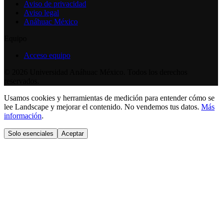
Aviso de privacidad
Aviso legal
Anáhuac México
Equipo
Acceso equipo
©
2026
Universidad Anáhuac México. Todos los derechos
reservados.
Usamos cookies y herramientas de medición para entender cómo se
lee Landscape y mejorar el contenido. No vendemos tus datos.
Más
información
.
Solo esenciales
Aceptar