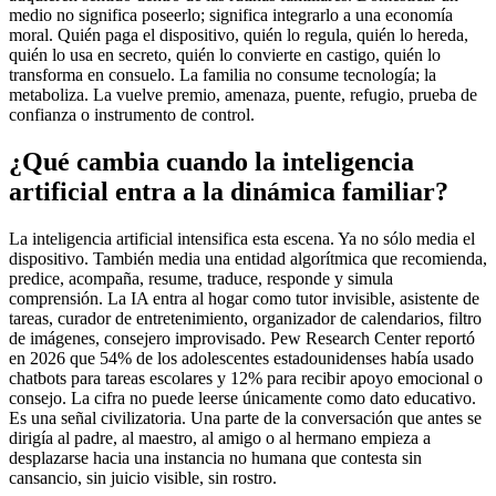
medio no significa poseerlo; significa integrarlo a una economía
moral. Quién paga el dispositivo, quién lo regula, quién lo hereda,
quién lo usa en secreto, quién lo convierte en castigo, quién lo
transforma en consuelo. La familia no consume tecnología; la
metaboliza. La vuelve premio, amenaza, puente, refugio, prueba de
confianza o instrumento de control.
¿Qué cambia cuando la inteligencia
artificial entra a la dinámica familiar?
La inteligencia artificial intensifica esta escena. Ya no sólo media el
dispositivo. También media una entidad algorítmica que recomienda,
predice, acompaña, resume, traduce, responde y simula
comprensión. La IA entra al hogar como tutor invisible, asistente de
tareas, curador de entretenimiento, organizador de calendarios, filtro
de imágenes, consejero improvisado. Pew Research Center reportó
en 2026 que 54% de los adolescentes estadounidenses había usado
chatbots para tareas escolares y 12% para recibir apoyo emocional o
consejo. La cifra no puede leerse únicamente como dato educativo.
Es una señal civilizatoria. Una parte de la conversación que antes se
dirigía al padre, al maestro, al amigo o al hermano empieza a
desplazarse hacia una instancia no humana que contesta sin
cansancio, sin juicio visible, sin rostro.