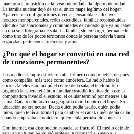
marcaron la transición de la posmodernidad a la hipermodernidad.
La familia nuclear dejó de ser el único mapa legítimo del hogar.
Aparecieron configuraciones diversas, ensamblajes afectivos,
hogares monoparentales, redes extendidas, familias reconstituidas,
vínculos transnacionales y comunidades de cuidado que ya no caben
en una sola fotografía de sala. La familia, sin embargo, permaneció
como uno de los pocos territorios donde la persona todavía busca
seguridad, pertenencia, memoria y amor.
¿Por qué el hogar se convirtió en una red
de conexiones permanentes?
Los medios siempre estuvieron ahí. Primero como mueble, después
como compañía, más tarde como atmósfera. La radio habitó la
cocina; la televisión ocupó el centro de la sala; el teléfono fijo
organizó la espera; el álbum familiar custodió los ritos de paso; la
computadora invadió el estudio; el celular terminó por meterse a la
cama. Cada medio tuvo una geografía moral dentro del hogar. Su
ubicación no era neutra. Decía quién podía usarlo, quién podía
mirar, quién tenía autoridad para cambiar el canal, quién debía callar
cuando empezaba el noticiero, quién tenía permiso de contestar.
Con internet, esa distribución espacial se fracturó. El medio dejó de
estar en un lugar. Se volvió prótesis. Acompañó al sujeto a la