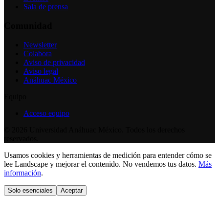
Sala de prensa
Comunidad
Newsletter
Colabora
Aviso de privacidad
Aviso legal
Anáhuac México
Equipo
Acceso equipo
©
2026
Universidad Anáhuac México. Todos los derechos
reservados.
Usamos cookies y herramientas de medición para entender cómo se
lee Landscape y mejorar el contenido. No vendemos tus datos.
Más
información
.
Solo esenciales
Aceptar