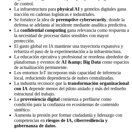
de control.
La infraestructura para
physical AI
y gemelos digitales gana
tracción en cadenas logísticas e industriales.
Se fortalece la idea de
preemptive cybersecurity
, donde la
defensa se adelanta al incidente mediante analítica predictiva.
La
confidential computing
gana relevancia como respuesta a
la necesidad de procesar datos sensibles con mayor
protección.
El gasto global en IA mantiene una trayectoria expansiva y
refuerza el paso de la experimentación a la infraestructura.
La educación ejecutiva y profesional se reordena alrededor de
plataformas y eventos de
AI &amp; Big Data
como espacios
de actualización permanente.
Los entornos IoT incorporan más capacidad de inferencia
local, reduciendo dependencia de nubes centralizadas.
La industria reconoce que la
transformación organizacional
con IA
depende menos del piloto aislado y más del rediseño
estructural del trabajo.
La
proveniencia digital
comienza a perfilarse como
condición para la confianza en ecosistemas de contenido
sintético.
Aumenta la presión por formar ciudadanía y liderazgo con
competencias en
riesgos de IA, ciberresiliencia y
gobernanza de datos
.