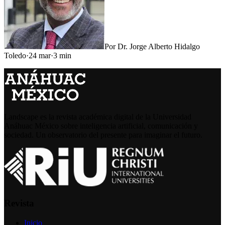
Por
Dr. Jorge Alberto Hidalgo
Toledo
·
24 mar
·
3
min
Landscape es la revista académica digital de la Universidad
Anáhuac México sobre inteligencia artificial, comunicación y
sociedad. Un observatorio del presente para imaginar el futuro.
Revista
Inicio