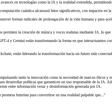
avances en tecnologías como la IA y la realidad extendida, permitiendo 
computación cuántica alcanzará hitos significativos, con impactos en la s
romover formas radicales de prolongación de la vida humana y para acel
miten la creación de música y voces realistas mediante IA, lo que plant
T-4 y Gemini están transformando la forma en que interactuamos con la
ckchain, están liderando la transformación hacia un futuro más conectado
, impulsando tanto la innovación como la necesidad de marcos éticos y 
ra desarrollar políticas que garanticen un uso responsable de la IA. Ade
ernir entre información veraz y desinformación generada por IA.
a promesa futurista para convertirse en una realidad palpable que...
”