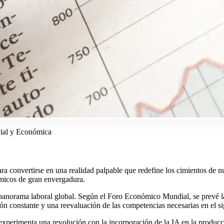
cial y Económica
 para convertirse en una realidad palpable que redefine los cimientos d
ómicos de gran envergadura.​
anorama laboral global. Según el Foro Económico Mundial, se prevé la
 constante y una reevaluación de las competencias necesarias en el si
e experimenta una revolución con la incorporación de la IA en la pro