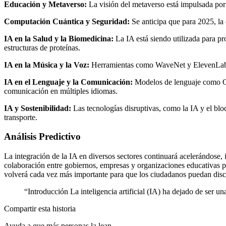
Educación y Metaverso:
La visión del metaverso está impulsada por 
Computación Cuántica y Seguridad:
Se anticipa que para 2025, la 
IA en la Salud y la Biomedicina:
La IA está siendo utilizada para p
estructuras de proteínas.​
IA en la Música y la Voz:
Herramientas como WaveNet y ElevenLabs per
IA en el Lenguaje y la Comunicación:
Modelos de lenguaje como GP
comunicación en múltiples idiomas.​
IA y Sostenibilidad:
Las tecnologías disruptivas, como la IA y el blo
transporte.​
Análisis Predictivo
La integración de la IA en diversos sectores continuará acelerándose
colaboración entre gobiernos, empresas y organizaciones educativas pa
volverá cada vez más importante para que los ciudadanos puedan disc
“
Introducción La inteligencia artificial (IA) ha dejado de ser un
Compartir esta historia
Ayuda a que más personas la lean