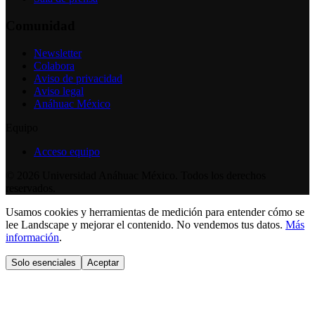
Comunidad
Newsletter
Colabora
Aviso de privacidad
Aviso legal
Anáhuac México
Equipo
Acceso equipo
©
2026
Universidad Anáhuac México. Todos los derechos
reservados.
Usamos cookies y herramientas de medición para entender cómo se
lee Landscape y mejorar el contenido. No vendemos tus datos.
Más
información
.
Solo esenciales
Aceptar