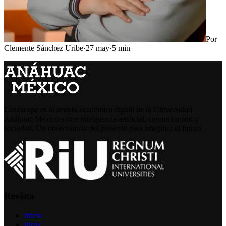
Por
Clemente Sánchez Uribe
·
27 may
·
5
min
Landscape es la revista académica digital de la Universidad
Anáhuac México sobre inteligencia artificial, comunicación y
sociedad. Un observatorio del presente para imaginar el futuro.
Revista
Inicio
Ideas