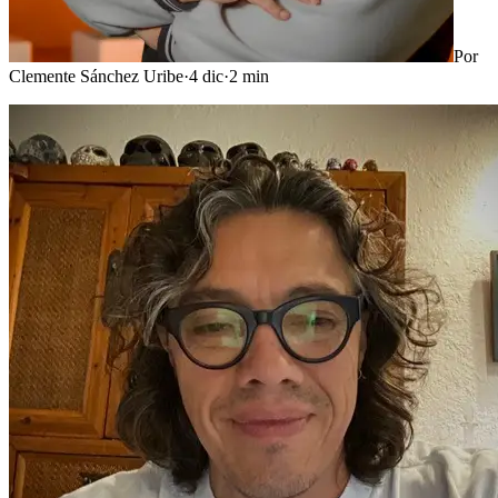
Por
Clemente Sánchez Uribe
·
4 dic
·
2
min