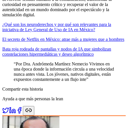
curiosidad en pensamiento crítico y recuperar el valor de la
autenticidad en un mundo dominado por el espectáculo y la
simulación digital.
¿Qué son los neuroderechos y por qué son relevantes para la
iniciativa de Ley General de Uso de IA en México?
El secreto de Netflix en México: atrae más a mujeres que a hombres
Bata roja rodeada de pantallas y nodos de IA que simbolizan
constelaciones hipermediáticas y deseo algorítmico
“
Por Dra. Andrómeda Martínez Nemecio Vivimos en
una época donde la información circula a una velocidad
nunca antes vista. Los jóvenes, nativos digitales, están
expuestos constantemente a un flujo inte
”
Compartir esta historia
Ayuda a que más personas la lean