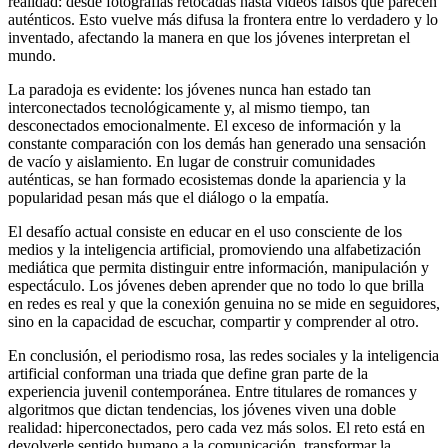
realidad: desde fotografías retocadas hasta videos falsos que parecen
auténticos. Esto vuelve más difusa la frontera entre lo verdadero y lo
inventado, afectando la manera en que los jóvenes interpretan el
mundo.
La paradoja es evidente: los jóvenes nunca han estado tan
interconectados tecnológicamente y, al mismo tiempo, tan
desconectados emocionalmente. El exceso de información y la
constante comparación con los demás han generado una sensación
de vacío y aislamiento. En lugar de construir comunidades
auténticas, se han formado ecosistemas donde la apariencia y la
popularidad pesan más que el diálogo o la empatía.
El desafío actual consiste en educar en el uso consciente de los
medios y la inteligencia artificial, promoviendo una alfabetización
mediática que permita distinguir entre información, manipulación y
espectáculo. Los jóvenes deben aprender que no todo lo que brilla
en redes es real y que la conexión genuina no se mide en seguidores,
sino en la capacidad de escuchar, compartir y comprender al otro.
En conclusión, el periodismo rosa, las redes sociales y la inteligencia
artificial conforman una triada que define gran parte de la
experiencia juvenil contemporánea. Entre titulares de romances y
algoritmos que dictan tendencias, los jóvenes viven una doble
realidad: hiperconectados, pero cada vez más solos. El reto está en
devolverle sentido humano a la comunicación, transformar la