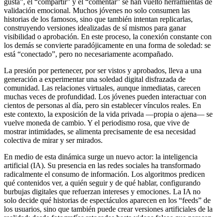
gusta”, el “compartir” y el “comentar” se han vuelto herramientas de
validación emocional. Muchos jóvenes no solo consumen las
historias de los famosos, sino que también intentan replicarlas,
construyendo versiones idealizadas de sí mismos para ganar
visibilidad o aprobación. En este proceso, la conexión constante con
los demás se convierte paradójicamente en una forma de soledad: se
está “conectado”, pero no necesariamente acompañado.
La presión por pertenecer, por ser vistos y aprobados, lleva a una
generación a experimentar una soledad digital disfrazada de
comunidad. Las relaciones virtuales, aunque inmediatas, carecen
muchas veces de profundidad. Los jóvenes pueden interactuar con
cientos de personas al día, pero sin establecer vínculos reales. En
este contexto, la exposición de la vida privada —propia o ajena— se
vuelve moneda de cambio. Y el periodismo rosa, que vive de
mostrar intimidades, se alimenta precisamente de esa necesidad
colectiva de mirar y ser mirados.
En medio de esta dinámica surge un nuevo actor: la inteligencia
artificial (IA). Su presencia en las redes sociales ha transformado
radicalmente el consumo de información. Los algoritmos predicen
qué contenidos ver, a quién seguir y de qué hablar, configurando
burbujas digitales que refuerzan intereses y emociones. La IA no
solo decide qué historias de espectáculos aparecen en los “feeds” de
los usuarios, sino que también puede crear versiones artificiales de la