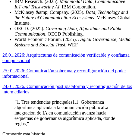
IBM Research. (2025).
Multimodal Data, Communicative
IoT and Trustworthy AI
. IBM Corporation.
McKinsey &amp; Company. (2025).
Data, Technology and
the Future of Communication Ecosystems
. McKinsey Global
Institute.
OECD. (2025).
Governing Data, Algorithms and Public
Communication
. OECD Publishing.
World Economic Forum. (2025).
Digital Governance, Media
Systems and Societal Trust
. WEF.
26.01.2026: Arquitecturas de comunicación verificable y confianza
computacional
25.01.2026: Comunicación soberana y reconfiguración del poder
informacional
24.01.2026. Comunicación post‑plataforma y reconfiguración de los
intermediarios
“
1. Tres tendencias principales1.1. Gobernanza
algorítmica aplicada a la comunicación públicaLa
integración de IA en comunicación avanza hacia
esquemas de gobernanza algorítmica aplicada, donde
reglas,
”
Compartir esta historia