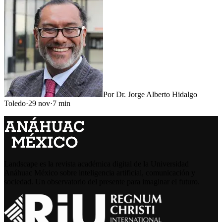
Por
Dr. Jorge Alberto Hidalgo
Toledo
·
29 nov
·
7
min
Landscape es la revista académica digital de la Universidad
Anáhuac México sobre inteligencia artificial, comunicación y
sociedad. Un observatorio del presente para imaginar el futuro.