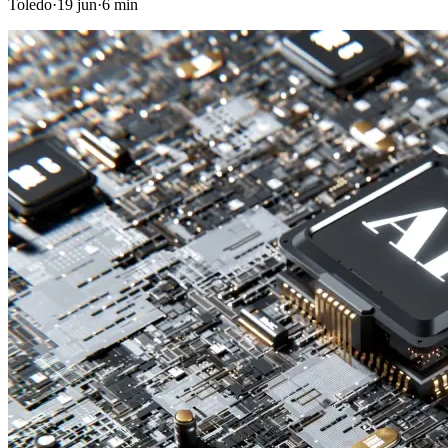
Toledo
·
19 jun
·
6
min