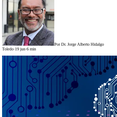
Por
Dr. Jorge Alberto Hidalgo
Toledo
·
19 jun
·
6
min