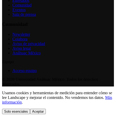
Egresados
Comunidad
Eventos
Sala de prensa
Comunidad
Newsletter
Colabora
Aviso de privacidad
Aviso legal
Anáhuac México
Equipo
Acceso equipo
©
2026
Universidad Anáhuac México. Todos los derechos
reservados.
Usamos cookies y herramientas de medición para entender cómo se
lee Landscape y mejorar el contenido. No vendemos tus datos.
Más
información
.
Solo esenciales
Aceptar