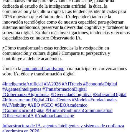
Este análisis forma parte de Anáhuac Landscape, plataforma
dedicada al estudio de la inteligencia artificial, la ética, la
comunicación y la cultura digital. Las tendencias identificadas para
2026 muestran que el futuro de la IA dependerá tanto de la
innovación tecnológica como de nuestra capacidad para gobernar
sistemas autónomos, preservar la diversidad cognitiva y fortalecer la
soberanía digital. Explora más investigaciones, tendencias y recursos
especializados en nuestro Observatorio IA.
¿Cómo transformarán estas tendencias la investigación en
comunicación y cultura digital? Comparte tu perspectiva y
contribuye al debate académico.
Únete a la
comunidad Landscape
para participar en conversaciones
sobre IA, ética y transformación digital.
#InteligenciaArtificial
#IA2026
#AITrends
#EconomiaDigital
#AgentesInteligentes
#TransformacionDigital
#GobernanzaAlgoritmica
#DiversidadCognitiva
#SoberaniaDigital
#InfraestructuraDigital
#DataCenters
#ModelosFundacionales
#AIVisibility
#AEO
#GEO
#SEOAcademico
#ComunicacionDigital
#HumanNonhumanCommunication
#ObservatorioIA
#AnahuacLandscape
Infraestructura de IA, agentes inteligentes y sistemas de confianza
algorítmica en 2026