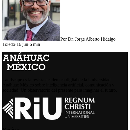
Por
Dr. Jorge Alberto Hidalgo
Toledo
·
16 jun
·
6
min
Landscape es la revista académica digital de la Universidad
Anáhuac México sobre inteligencia artificial, comunicación y
sociedad. Un observatorio del presente para imaginar el futuro.
Revista