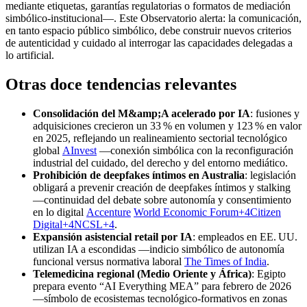
mediante etiquetas, garantías regulatorias o formatos de mediación
simbólico‑institucional—. Este Observatorio alerta: la comunicación,
en tanto espacio público simbólico, debe construir nuevos criterios
de autenticidad y cuidado al interrogar las capacidades delegadas a
lo artificial.
Otras doce tendencias relevantes
Consolidación del M&amp;A acelerado por IA
: fusiones y
adquisiciones crecieron un 33 % en volumen y 123 % en valor
en 2025, reflejando un realineamiento sectorial tecnológico
global
AInvest
—conexión simbólica con la reconfiguración
industrial del cuidado, del derecho y del entorno mediático.
Prohibición de deepfakes íntimos en Australia
: legislación
obligará a prevenir creación de deepfakes íntimos y stalking
—continuidad del debate sobre autonomía y consentimiento
en lo digital
Accenture
World Economic Forum+4Citizen
Digital+4NCSL+4
.
Expansión asistencial retail por IA
: empleados en EE. UU.
utilizan IA a escondidas —indicio simbólico de autonomía
funcional versus normativa laboral
The Times of India
.
Telemedicina regional (Medio Oriente y África)
: Egipto
prepara evento “AI Everything MEA” para febrero de 2026
—símbolo de ecosistemas tecnológico‑formativos en zonas