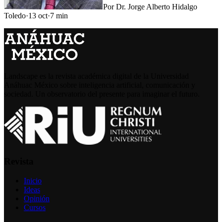
Por
Dr. Jorge Alberto Hidalgo
Toledo
·
13 oct
·
7
min
Landscape es la revista académica digital de la Universidad
Anáhuac México sobre inteligencia artificial, comunicación y
sociedad. Un observatorio del presente para imaginar el futuro.
Revista
Inicio
Ideas
Opinión
Cursos