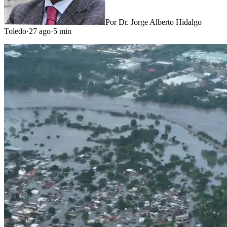
Por
Dr. Jorge Alberto Hidalgo
Toledo
·
27 ago
·
5
min