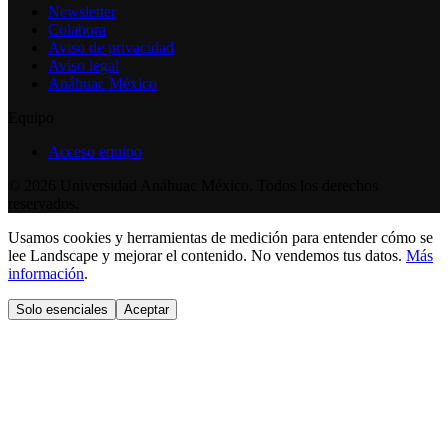
Newsletter
Colabora
Aviso de privacidad
Aviso legal
Anáhuac México
Equipo
Acceso equipo
©
2026
Universidad Anáhuac México. Todos los derechos
reservados.
Usamos cookies y herramientas de medición para entender cómo se
lee Landscape y mejorar el contenido. No vendemos tus datos.
Más
información
.
Solo esenciales
Aceptar