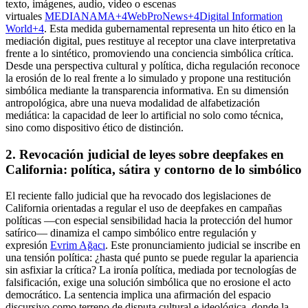
texto, imágenes, audio, video o escenas
virtuales
MEDIANAMA+4WebProNews+4Digital Information
World+4
. Esta medida gubernamental representa un hito ético en la
mediación digital, pues restituye al receptor una clave interpretativa
frente a lo sintético, promoviendo una conciencia simbólica crítica.
Desde una perspectiva cultural y política, dicha regulación reconoce
la erosión de lo real frente a lo simulado y propone una restitución
simbólica mediante la transparencia informativa. En su dimensión
antropológica, abre una nueva modalidad de alfabetización
mediática: la capacidad de leer lo artificial no solo como técnica,
sino como dispositivo ético de distinción.
2
.
Revocación judicial de leyes sobre deepfakes en
California: política, sátira y contorno de lo simbólico
El reciente fallo judicial que ha revocado dos legislaciones de
California orientadas a regular el uso de deepfakes en campañas
políticas —con especial sensibilidad hacia la protección del humor
satírico— dinamiza el campo simbólico entre regulación y
expresión
Evrim Ağacı
. Este pronunciamiento judicial se inscribe en
una tensión política: ¿hasta qué punto se puede regular la apariencia
sin asfixiar la crítica? La ironía política, mediada por tecnologías de
falsificación, exige una solución simbólica que no erosione el acto
democrático. La sentencia implica una afirmación del espacio
discursivo como terreno de disputa cultural e ideológica, donde la