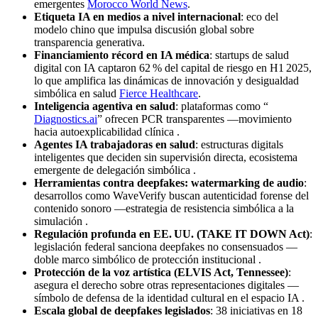
emergentes
Morocco World News
.
Etiqueta IA en medios a nivel internacional
: eco del
modelo chino que impulsa discusión global sobre
transparencia generativa.
Financiamiento récord en IA médica
: startups de salud
digital con IA captaron 62 % del capital de riesgo en H1 2025,
lo que amplifica las dinámicas de innovación y desigualdad
simbólica en salud
Fierce Healthcare
.
Inteligencia agentiva en salud
: plataformas como “
Diagnostics.ai
” ofrecen PCR transparentes —movimiento
hacia autoexplicabilidad clínica .
Agentes IA trabajadoras en salud
: estructuras digitals
inteligentes que deciden sin supervisión directa, ecosistema
emergente de delegación simbólica .
Herramientas contra deepfakes: watermarking de audio
:
desarrollos como WaveVerify buscan autenticidad forense del
contenido sonoro —estrategia de resistencia simbólica a la
simulación .
Regulación profunda en EE. UU. (TAKE IT DOWN Act)
:
legislación federal sanciona deepfakes no consensuados —
doble marco simbólico de protección institucional .
Protección de la voz artística (ELVIS Act, Tennessee)
:
asegura el derecho sobre otras representaciones digitales —
símbolo de defensa de la identidad cultural en el espacio IA .
Escala global de deepfakes legislados
: 38 iniciativas en 18