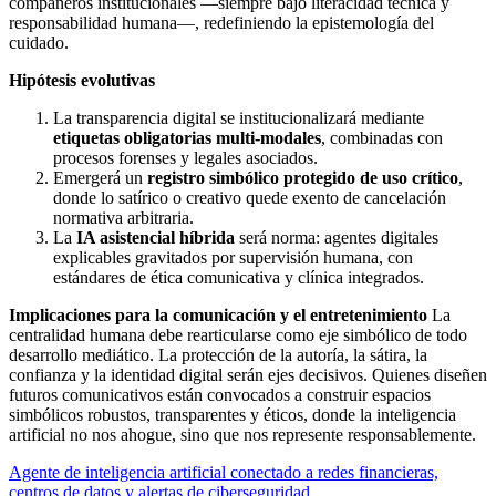
compañeros institucionales —siempre bajo literacidad técnica y
responsabilidad humana—, redefiniendo la epistemología del
cuidado.
Hipótesis evolutivas
La transparencia digital se institucionalizará mediante
etiquetas obligatorias multi‑modales
, combinadas con
procesos forenses y legales asociados.
Emergerá un
registro simbólico protegido de uso crítico
,
donde lo satírico o creativo quede exento de cancelación
normativa arbitraria.
La
IA asistencial híbrida
será norma: agentes digitales
explicables gravitados por supervisión humana, con
estándares de ética comunicativa y clínica integrados.
Implicaciones para la comunicación y el entretenimiento
La
centralidad humana debe rearticularse como eje simbólico de todo
desarrollo mediático. La protección de la autoría, la sátira, la
confianza y la identidad digital serán ejes decisivos. Quienes diseñen
futuros comunicativos están convocados a construir espacios
simbólicos robustos, transparentes y éticos, donde la inteligencia
artificial no nos ahogue, sino que nos represente responsablemente.
Agente de inteligencia artificial conectado a redes financieras,
centros de datos y alertas de ciberseguridad