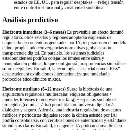
estados de EE. UU. para regular deepfakes —refleja tensión
entre control institucional y creatividad simbólica .
Análisis predictivo
Horizonte inmediato (3–6 meses)
Es previsible un efecto dominó
regulatorio: otros estados y regiones adoptarán esquemas de
etiquetado de contenidos generados por IA, inspirados en el modelo
chino, propiciando convergencias normativas globales sobre
transparencia digital. En paralelo, los sistemas judiciales
estadounidenses podrían cotejar los límites entre sátira y
manipulación política, lo que configurará jurisprudencias simbólicas
sobre deepfakes. En salud, la tecnología asistencial como “Kiss”
desencadenará exhibiciones internacionales que modelarán
protocolos ético-clínicos mixtos.
Horizonte mediano (6–12 meses)
Surge la hipótesis de una
arquitectura regulatoria multiescalar: etiquetas obligatorias +
unidades forenses (como watermarking) + espacios simbólicos
protegidos (como la sátira) permitirían un universo digital más
dialógico y seguro. Además, una industria reguladora de avatares
médicos y periodistas digitales (como la clínica asistida por IA)
podría consolidarse, con certificaciones de autenticidad y estándares
simbólicos claros. En salud, los agentes IA podrían convertirse en